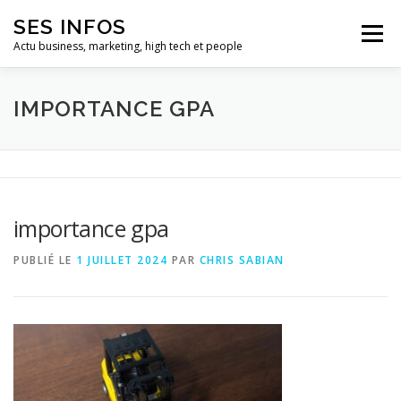
Aller
SES INFOS
au
Menu
contenu
Actu business, marketing, high tech et people
BUSINESS
MARKETING
IMPORTANCE GPA
HIGH TECH ET INFORMATIQUE
INFLUENCEURS
importance gpa
PUBLIÉ LE
1 JUILLET 2024
PAR
CHRIS SABIAN