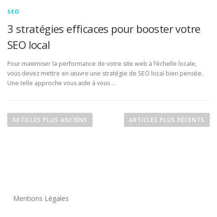
SEO
3 stratégies efficaces pour booster votre
SEO local
Pour maximiser la performance de votre site web à l’échelle locale,
vous devez mettre en œuvre une stratégie de SEO local bien pensée.
Une telle approche vous aide à vous …
N
a
ARTICLES PLUS ANCIENS
ARTICLES PLUS RÉCENTS
v
i
g
a
t
i
Mentions Légales
o