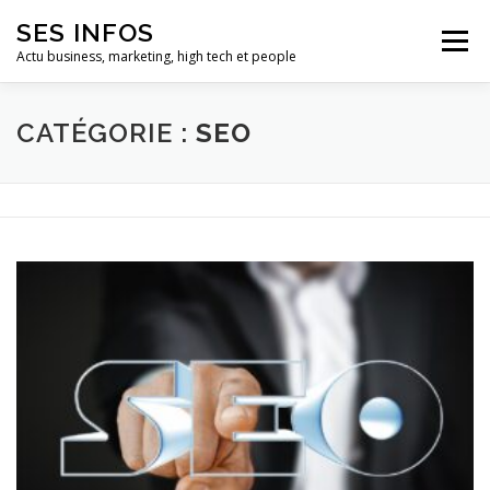
Aller
SES INFOS
au
Menu
contenu
Actu business, marketing, high tech et people
BUSINESS
MARKETING
CATÉGORIE :
SEO
HIGH TECH ET INFORMATIQUE
INFLUENCEURS