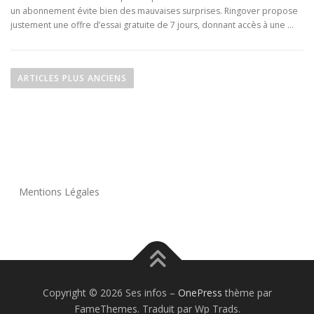
un abonnement évite bien des mauvaises surprises. Ringover propose
justement une offre d’essai gratuite de 7 jours, donnant accès à une …
N
a
ARTICLES PLUS ANCIENS
v
i
g
a
t
i
Mentions Légales
o
n
d
e
s
Copyright © 2026 Ses infos
–
OnePress
thème par
a
FameThemes. Traduit par Wp Trads.