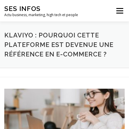
Aller
SES INFOS
au
Menu
contenu
Actu business, marketing, high tech et people
BUSINESS
MARKETING
KLAVIYO : POURQUOI CETTE
PLATEFORME EST DEVENUE UNE
RÉFÉRENCE EN E-COMMERCE ?
HIGH TECH ET INFORMATIQUE
INFLUENCEURS