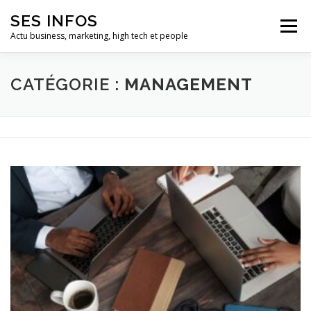
Aller
SES INFOS
au
Menu
contenu
Actu business, marketing, high tech et people
BUSINESS
MARKETING
CATÉGORIE :
MANAGEMENT
HIGH TECH ET INFORMATIQUE
INFLUENCEURS