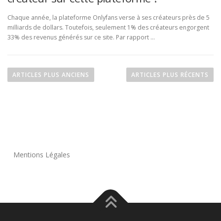
Chaque année, la plateforme Onlyfans verse à ses créateurs près de 5
milliards de dollars. Toutefois, seulement 1% des créateurs engorgent
33% des revenus générés sur ce site. Par rapport …
N
a
ARTICLES PLUS ANCIENS
ARTICLES PLUS RÉCENTS
v
i
g
a
t
i
Mentions Légales
o
n
d
e
s