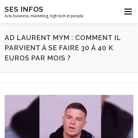
Aller
SES INFOS
au
Menu
contenu
Actu business, marketing, high tech et people
BUSINESS
MARKETING
AD LAURENT MYM : COMMENT IL
PARVIENT À SE FAIRE 30 À 40 K
EUROS PAR MOIS ?
HIGH TECH ET INFORMATIQUE
INFLUENCEURS