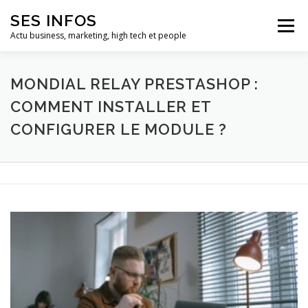
Aller
SES INFOS
au
Menu
contenu
Actu business, marketing, high tech et people
BUSINESS
MARKETING
MONDIAL RELAY PRESTASHOP :
COMMENT INSTALLER ET
CONFIGURER LE MODULE ?
HIGH TECH ET INFORMATIQUE
INFLUENCEURS