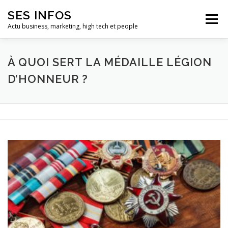
Aller
SES INFOS
au
Menu
contenu
Actu business, marketing, high tech et people
BUSINESS
MARKETING
À QUOI SERT LA MÉDAILLE LÉGION
D’HONNEUR ?
HIGH TECH ET INFORMATIQUE
INFLUENCEURS