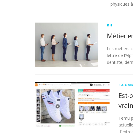
physiques à
RH
Métier en
Les métiers c
lettre de l’Al
dentiste, de
E-COM
Est-
vrai
Temu pl
actuell
d’entre