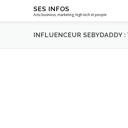
Aller
SES INFOS
au
Actu business, marketing, high tech et people
contenu
INFLUENCEUR SEBYDADDY : V