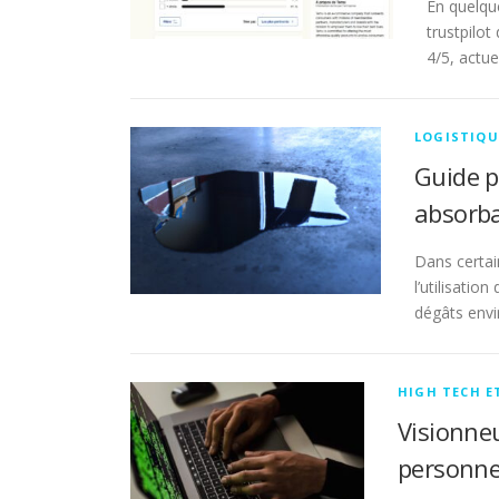
En quelqu
trustpilo
4/5, actue
LOGISTIQU
Guide p
absorba
Dans certai
l’utilisatio
dégâts envi
HIGH TECH E
Visionneu
personne