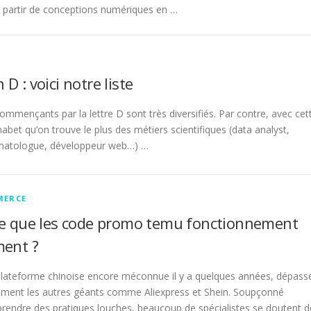
 partir de conceptions numériques en …
 D : voici notre liste
ommençants par la lettre D sont très diversifiés. Par contre, avec cet
phabet qu’on trouve le plus des métiers scientifiques (data analyst,
rmatologue, développeur web…) …
MERCE
ce que les code promo temu fonctionnement
ment ?
ateforme chinoise encore méconnue il y a quelques années, dépass
ement les autres géants comme Aliexpress et Shein. Soupçonné
prendre des pratiques louches, beaucoup de spécialistes se doutent d