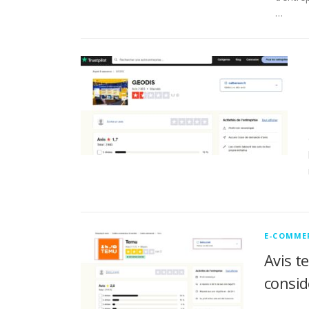
…
E-COMME
Avis t
consi