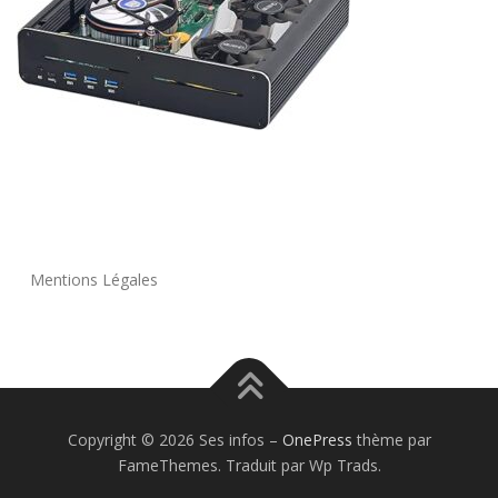
Mentions Légales
Copyright © 2026 Ses infos
–
OnePress
thème par
FameThemes. Traduit par Wp Trads.