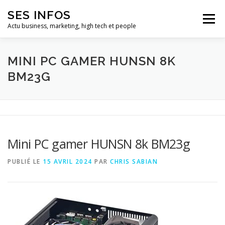
Aller
SES INFOS
au
Menu
contenu
Actu business, marketing, high tech et people
BUSINESS
MARKETING
MINI PC GAMER HUNSN 8K
BM23G
HIGH TECH ET INFORMATIQUE
INFLUENCEURS
Mini PC gamer HUNSN 8k BM23g
PUBLIÉ LE
15 AVRIL 2024
PAR
CHRIS SABIAN