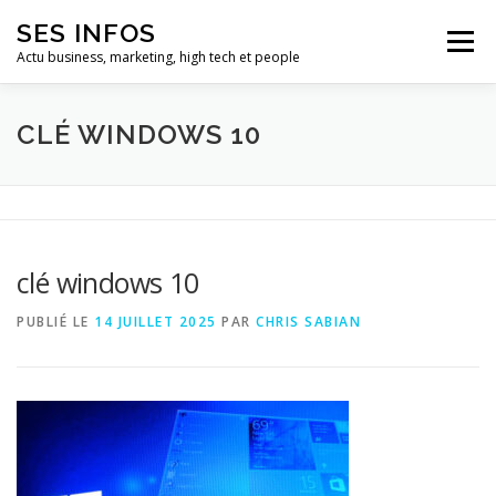
Aller
SES INFOS
au
Menu
contenu
Actu business, marketing, high tech et people
BUSINESS
MARKETING
CLÉ WINDOWS 10
HIGH TECH ET INFORMATIQUE
INFLUENCEURS
clé windows 10
PUBLIÉ LE
14 JUILLET 2025
PAR
CHRIS SABIAN