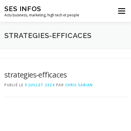
Aller
SES INFOS
au
Menu
contenu
Actu business, marketing, high tech et people
BUSINESS
MARKETING
STRATEGIES-EFFICACES
HIGH TECH ET INFORMATIQUE
INFLUENCEURS
strategies-efficaces
PUBLIÉ LE
9 JUILLET 2024
PAR
CHRIS SABIAN