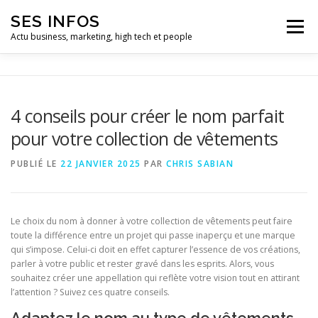
Aller
SES INFOS
au
Menu
contenu
Actu business, marketing, high tech et people
BUSINESS
MARKETING
4 conseils pour créer le nom parfait
pour votre collection de vêtements
HIGH TECH ET INFORMATIQUE
INFLUENCEURS
PUBLIÉ LE
22 JANVIER 2025
PAR
CHRIS SABIAN
Le choix du nom à donner à votre collection de vêtements peut faire
toute la différence entre un projet qui passe inaperçu et une marque
qui s’impose. Celui-ci doit en effet capturer l’essence de vos créations,
parler à votre public et rester gravé dans les esprits. Alors, vous
souhaitez créer une appellation qui reflète votre vision tout en attirant
l’attention ? Suivez ces quatre conseils.