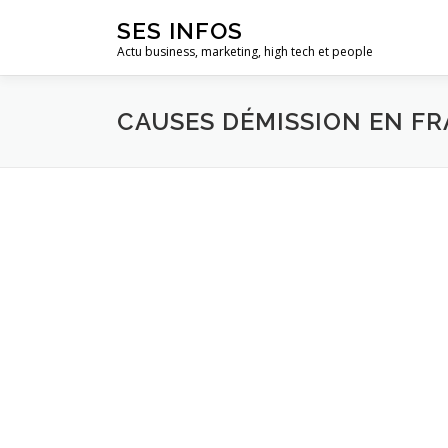
Aller
SES INFOS
au
Actu business, marketing, high tech et people
contenu
CAUSES DÉMISSION EN F