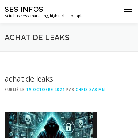
Aller
SES INFOS
au
Menu
contenu
Actu business, marketing, high tech et people
BUSINESS
MARKETING
ACHAT DE LEAKS
HIGH TECH ET INFORMATIQUE
INFLUENCEURS
achat de leaks
PUBLIÉ LE
19 OCTOBRE 2024
PAR
CHRIS SABIAN