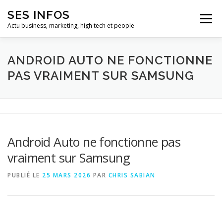
Aller
SES INFOS
au
Menu
contenu
Actu business, marketing, high tech et people
BUSINESS
MARKETING
ANDROID AUTO NE FONCTIONNE
PAS VRAIMENT SUR SAMSUNG
HIGH TECH ET INFORMATIQUE
INFLUENCEURS
Android Auto ne fonctionne pas
vraiment sur Samsung
PUBLIÉ LE
25 MARS 2026
PAR
CHRIS SABIAN