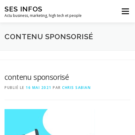
Aller
SES INFOS
au
Menu
contenu
Actu business, marketing, high tech et people
BUSINESS
MARKETING
CONTENU SPONSORISÉ
HIGH TECH ET INFORMATIQUE
INFLUENCEURS
contenu sponsorisé
PUBLIÉ LE
16 MAI 2021
PAR
CHRIS SABIAN