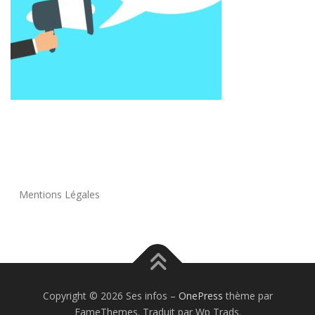
Mentions Légales
Copyright © 2026 Ses infos
–
OnePress
thème par
FameThemes. Traduit par Wp Trads.