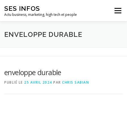
Aller
SES INFOS
au
Menu
contenu
Actu business, marketing, high tech et people
BUSINESS
MARKETING
ENVELOPPE DURABLE
HIGH TECH ET INFORMATIQUE
INFLUENCEURS
enveloppe durable
PUBLIÉ LE
25 AVRIL 2024
PAR
CHRIS SABIAN