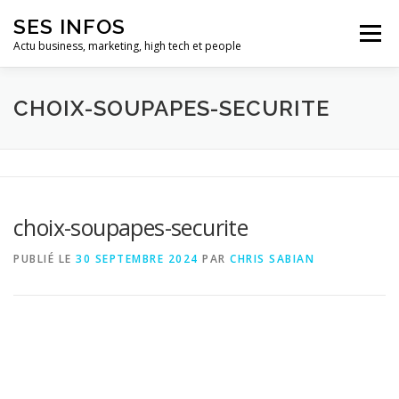
Aller
SES INFOS
au
Menu
contenu
Actu business, marketing, high tech et people
BUSINESS
MARKETING
CHOIX-SOUPAPES-SECURITE
HIGH TECH ET INFORMATIQUE
INFLUENCEURS
choix-soupapes-securite
PUBLIÉ LE
30 SEPTEMBRE 2024
PAR
CHRIS SABIAN