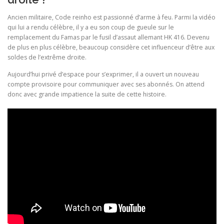
Ancien militaire, Code reinho est passionné d’arme à feu. Parmi la vidéo
qui lui a rendu célèbre, il y a eu son coup de gueule sur le
remplacement du Famas par le fusil d’assaut allemant HK 416. Devenu
de plus en plus célèbre, beaucoup considère cet influenceur d’être aux
soldes de l’extrême droite.
Aujourd’hui privé d’espace pour s’exprimer, il a ouvert un nouveau
compte provisoire pour communiquer avec ses abonnés. On attend
donc avec grande impatience la suite de cette histoire.