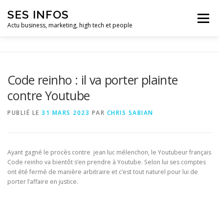
Aller
SES INFOS
au
Menu
contenu
Actu business, marketing, high tech et people
BUSINESS
MARKETING
Code reinho : il va porter plainte
contre Youtube
HIGH TECH ET INFORMATIQUE
INFLUENCEURS
PUBLIÉ LE
31 MARS 2023
PAR
CHRIS SABIAN
Ayant gagné le procès contre jean luc mélenchon, le Youtubeur français
Code reinho va bientôt s’en prendre à Youtube. Selon lui ses comptes
ont été fermé de manière arbitraire et c’est tout naturel pour lui de
porter l’affaire en justice.