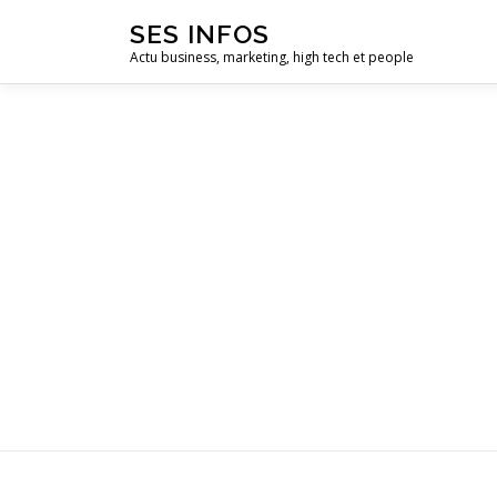
Aller
SES INFOS
au
Actu business, marketing, high tech et people
contenu