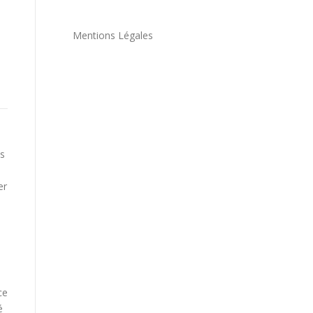
Mentions Légales
ns
er
ce
é