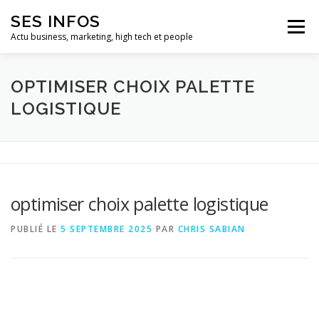
Aller
SES INFOS
au
Menu
contenu
Actu business, marketing, high tech et people
BUSINESS
MARKETING
OPTIMISER CHOIX PALETTE
LOGISTIQUE
HIGH TECH ET INFORMATIQUE
INFLUENCEURS
optimiser choix palette logistique
PUBLIÉ LE
5 SEPTEMBRE 2025
PAR
CHRIS SABIAN