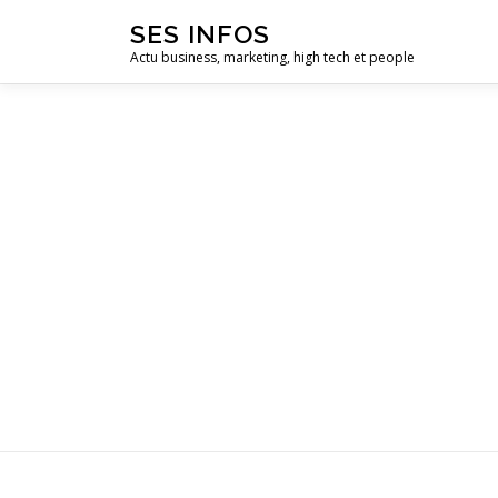
Aller
SES INFOS
au
Actu business, marketing, high tech et people
contenu