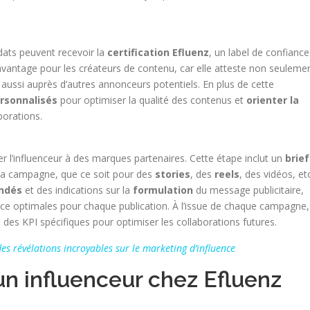
idats peuvent recevoir la
certification Efluenz
, un label de confiance
 avantage pour les créateurs de contenu, car elle atteste non seuleme
s aussi auprès d’autres annonceurs potentiels. En plus de cette
ersonnalisés
pour optimiser la qualité des contenus et
orienter la
borations.
er l’influenceur à des marques partenaires. Cette étape inclut un
brief
r la campagne, que ce soit pour des
stories
, des
reels
, des vidéos, etc
ndés
et des indications sur la
formulation
du message publicitaire,
ce optimales pour chaque publication. À l’issue de chaque campagne,
 des KPI spécifiques pour optimiser les collaborations futures.
des révélations incroyables sur le marketing d’influence
un influenceur chez Efluenz