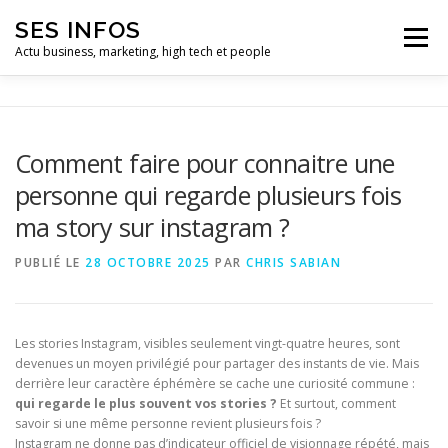
Aller
SES INFOS
au
Menu
contenu
Actu business, marketing, high tech et people
BUSINESS
MARKETING
Comment faire pour connaitre une
personne qui regarde plusieurs fois
HIGH TECH ET INFORMATIQUE
INFLUENCEURS
ma story sur instagram ?
PUBLIÉ LE
28 OCTOBRE 2025
PAR
CHRIS SABIAN
Les stories Instagram, visibles seulement vingt-quatre heures, sont
devenues un moyen privilégié pour partager des instants de vie. Mais
derrière leur caractère éphémère se cache une curiosité commune :
qui regarde le plus souvent vos stories ?
Et surtout, comment
savoir si une même personne revient plusieurs fois ?
Instagram ne donne pas d’indicateur officiel de visionnage répété, mais