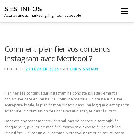
Aller
SES INFOS
au
Menu
contenu
Actu business, marketing, high tech et people
BUSINESS
MARKETING
Comment planifier vos contenus
Instagram avec Metricool ?
HIGH TECH ET INFORMATIQUE
INFLUENCEURS
PUBLIÉ LE
27 FÉVRIER 2026
PAR
CHRIS SABIAN
Planifier ses contenus sur Instagram ne consiste plus seulement à
choisir une date et une heure. Pour une marque, un créateur ou une
entreprise locale, la planification s’inscrit dans une logique d’anticipation
éditoriale, d’optimisation des horaires et d’analyse des résultats.
Dans cet environnement où des millions de contenus sont publiés
chaque jour, publier de manière improvisée expose à une visibilité
irrégulière. Utiliser un outil comme Metricool permet de structurer sa