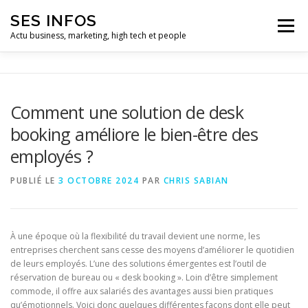
Aller
SES INFOS
au
Menu
contenu
Actu business, marketing, high tech et people
BUSINESS
MARKETING
Comment une solution de desk
booking améliore le bien-être des
HIGH TECH ET INFORMATIQUE
INFLUENCEURS
employés ?
PUBLIÉ LE
3 OCTOBRE 2024
PAR
CHRIS SABIAN
À une époque où la flexibilité du travail devient une norme, les
entreprises cherchent sans cesse des moyens d’améliorer le quotidien
de leurs employés. L’une des solutions émergentes est l’outil de
réservation de bureau ou « desk booking ». Loin d’être simplement
commode, il offre aux salariés des avantages aussi bien pratiques
qu’émotionnels. Voici donc quelques différentes façons dont elle peut