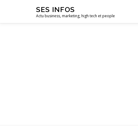
Aller
SES INFOS
au
Actu business, marketing, high tech et people
contenu