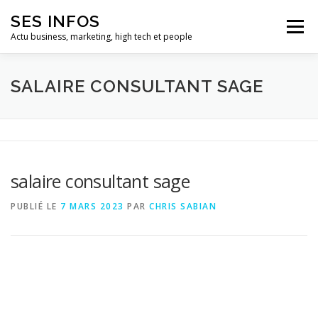
Aller
SES INFOS
au
Menu
contenu
Actu business, marketing, high tech et people
BUSINESS
MARKETING
SALAIRE CONSULTANT SAGE
HIGH TECH ET INFORMATIQUE
INFLUENCEURS
salaire consultant sage
PUBLIÉ LE
7 MARS 2023
PAR
CHRIS SABIAN