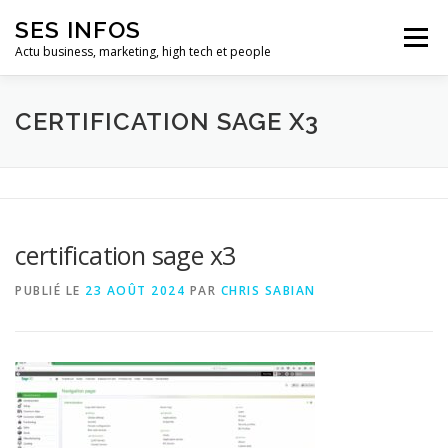
Aller
SES INFOS
au
Menu
contenu
Actu business, marketing, high tech et people
BUSINESS
MARKETING
CERTIFICATION SAGE X3
HIGH TECH ET INFORMATIQUE
INFLUENCEURS
certification sage x3
PUBLIÉ LE
23 AOÛT 2024
PAR
CHRIS SABIAN