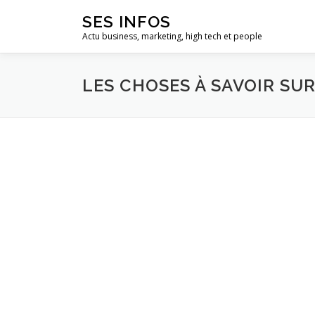
Aller
SES INFOS
au
Actu business, marketing, high tech et people
contenu
LES CHOSES À SAVOIR SU