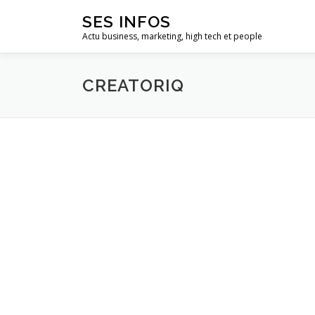
Aller
SES INFOS
au
Actu business, marketing, high tech et people
contenu
CREATORIQ