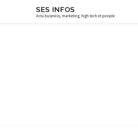
Aller
SES INFOS
au
Actu business, marketing, high tech et people
contenu