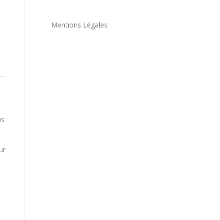
Mentions Légales
us
ur
s