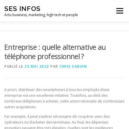
Aller
SES INFOS
au
Menu
contenu
Actu business, marketing, high tech et people
BUSINESS
MARKETING
Entreprise : quelle alternative au
téléphone professionnel ?
HIGH TECH ET INFORMATIQUE
INFLUENCEURS
PUBLIÉ LE
25 MAI 2023
PAR
CHRIS SABIAN
A priori, distribuer des smartphones à tous les employés d’une
entreprise est une excellente initiative. Toutefois, au-delà des
nombreux téléphones à acheter, cette action nécessite de nombreuses
autres acquisitions.
Par exemple, il peut s’avérer nécessaire de coopérer avec des
opérateurs ou d’acheter des terminaux. Au final, les dépenses
engagées peuvent être très élevées. Quelles sont les meilleures