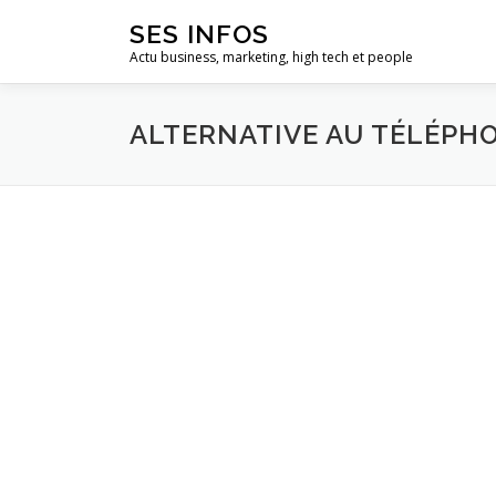
Aller
SES INFOS
au
Actu business, marketing, high tech et people
contenu
ALTERNATIVE AU TÉLÉPH