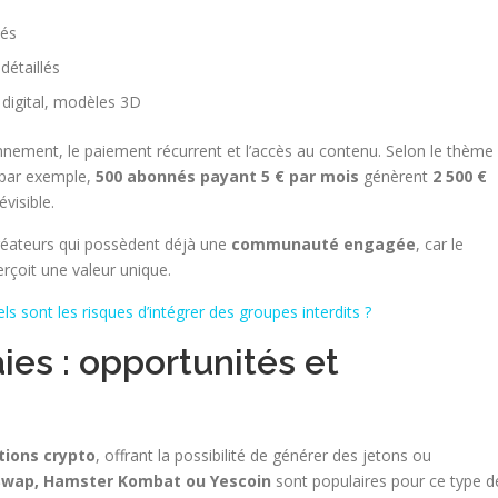
cés
détaillés
t digital, modèles 3D
nement, le paiement récurrent et l’accès au contenu. Selon le thème
 : par exemple,
500 abonnés payant 5 € par mois
génèrent
2 500 €
visible.
réateurs qui possèdent déjà une
communauté engagée
, car le
rçoit une valeur unique.
ls sont les risques d’intégrer des groupes interdits ?
es : opportunités et
tions crypto
, offrant la possibilité de générer des jetons ou
wap, Hamster Kombat ou Yescoin
sont populaires pour ce type d