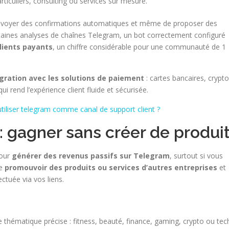
rticuliers, consulting ou services sur mesure.
nvoyer des confirmations automatiques et même de proposer des
rtaines analyses de chaînes Telegram, un bot correctement configuré
lients payants
, un chiffre considérable pour une communauté de 1
égration avec les solutions de paiement
: cartes bancaires, crypto
 rend l’expérience client fluide et sécurisée.
tiliser telegram comme canal de support client ?
n : gagner sans créer de produi
pour
générer des revenus passifs sur Telegram
, surtout si vous
de
promouvoir des produits ou services d’autres entreprises
et
tuée via vos liens.
thématique précise : fitness, beauté, finance, gaming, crypto ou tec