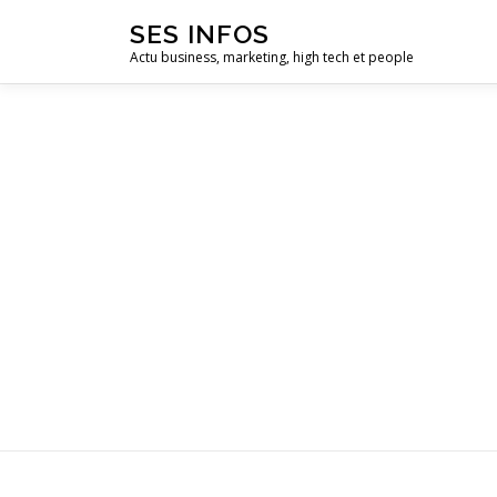
Aller
SES INFOS
au
Actu business, marketing, high tech et people
contenu