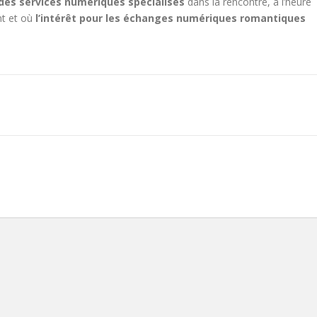
 des services numériques spécialisés
dans la rencontre, à l’heure
nt et où
l’intérêt pour les échanges numériques romantiques