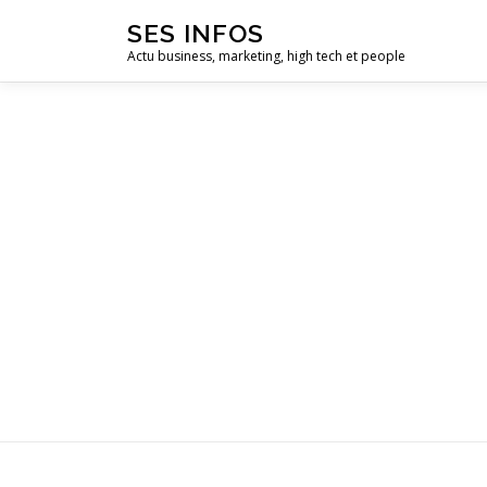
Aller
SES INFOS
au
Actu business, marketing, high tech et people
contenu