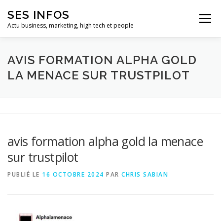
Aller
SES INFOS
au
Menu
contenu
Actu business, marketing, high tech et people
BUSINESS
MARKETING
AVIS FORMATION ALPHA GOLD
LA MENACE SUR TRUSTPILOT
HIGH TECH ET INFORMATIQUE
INFLUENCEURS
avis formation alpha gold la menace
sur trustpilot
PUBLIÉ LE
16 OCTOBRE 2024
PAR
CHRIS SABIAN