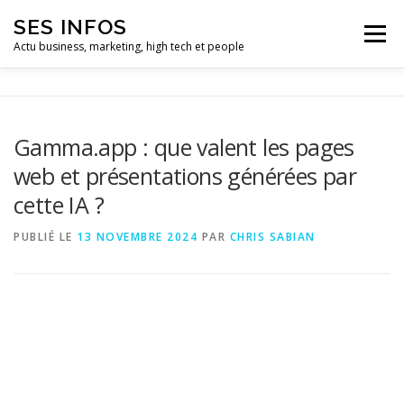
Aller
SES INFOS
au
Menu
contenu
Actu business, marketing, high tech et people
BUSINESS
MARKETING
Gamma.app : que valent les pages
web et présentations générées par
HIGH TECH ET INFORMATIQUE
INFLUENCEURS
cette IA ?
PUBLIÉ LE
13 NOVEMBRE 2024
PAR
CHRIS SABIAN