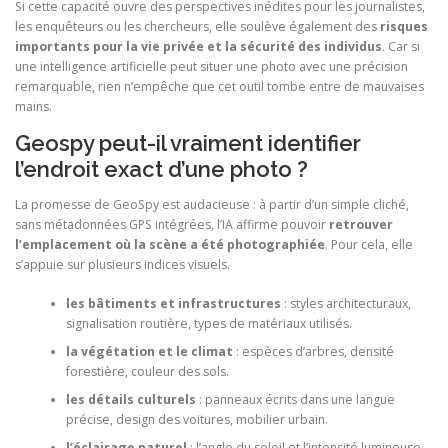
Si cette capacité ouvre des perspectives inédites pour les journalistes,
les enquêteurs ou les chercheurs, elle soulève également des
risques
importants pour la vie privée et la sécurité des individus
. Car si
une intelligence artificielle peut situer une photo avec une précision
remarquable, rien n’empêche que cet outil tombe entre de mauvaises
mains.
Geospy peut-il vraiment identifier
l’endroit exact d’une photo ?
La promesse de GeoSpy est audacieuse : à partir d’un simple cliché,
sans métadonnées GPS intégrées, l’IA affirme pouvoir
retrouver
l’emplacement où la scène a été photographiée
. Pour cela, elle
s’appuie sur plusieurs indices visuels.
les bâtiments et infrastructures
: styles architecturaux,
signalisation routière, types de matériaux utilisés.
la végétation et le climat
: espèces d’arbres, densité
forestière, couleur des sols.
les détails culturels
: panneaux écrits dans une langue
précise, design des voitures, mobilier urbain.
l’éclairage naturel
: l’angle du soleil et l’intensité lumineuse