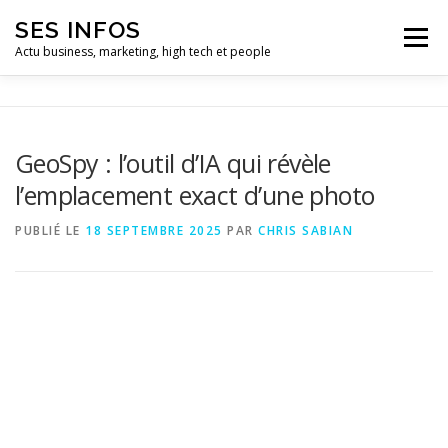
Aller
SES INFOS
au
Menu
contenu
Actu business, marketing, high tech et people
BUSINESS
MARKETING
GeoSpy : l’outil d’IA qui révèle
l’emplacement exact d’une photo
HIGH TECH ET INFORMATIQUE
INFLUENCEURS
PUBLIÉ LE
18 SEPTEMBRE 2025
PAR
CHRIS SABIAN