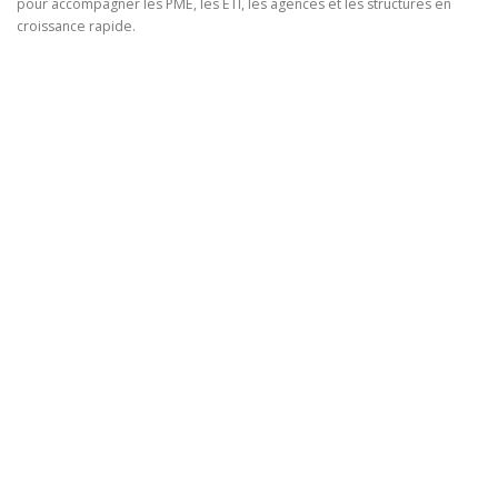
pour accompagner les PME, les ETI, les agences et les structures en
croissance rapide.