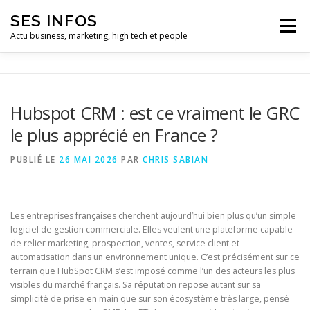
Aller
SES INFOS
au
Menu
contenu
Actu business, marketing, high tech et people
BUSINESS
MARKETING
Hubspot CRM : est ce vraiment le GRC
le plus apprécié en France ?
HIGH TECH ET INFORMATIQUE
INFLUENCEURS
PUBLIÉ LE
26 MAI 2026
PAR
CHRIS SABIAN
Les entreprises françaises cherchent aujourd’hui bien plus qu’un simple
logiciel de gestion commerciale. Elles veulent une plateforme capable
de relier marketing, prospection, ventes, service client et
automatisation dans un environnement unique. C’est précisément sur ce
terrain que HubSpot CRM s’est imposé comme l’un des acteurs les plus
visibles du marché français. Sa réputation repose autant sur sa
simplicité de prise en main que sur son écosystème très large, pensé