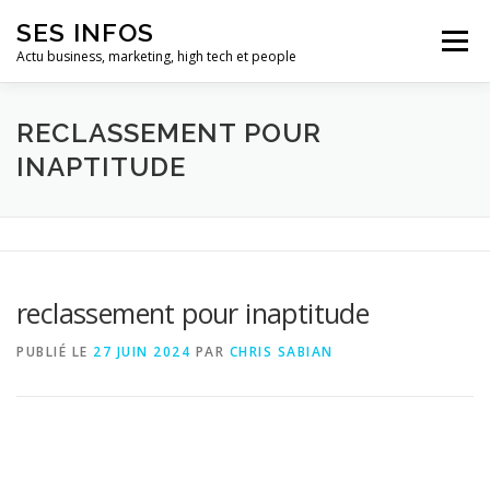
Aller
SES INFOS
au
Menu
contenu
Actu business, marketing, high tech et people
BUSINESS
MARKETING
RECLASSEMENT POUR
INAPTITUDE
HIGH TECH ET INFORMATIQUE
INFLUENCEURS
reclassement pour inaptitude
PUBLIÉ LE
27 JUIN 2024
PAR
CHRIS SABIAN