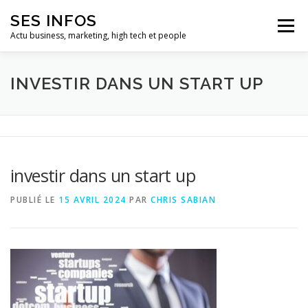
Aller
SES INFOS
au
Menu
contenu
Actu business, marketing, high tech et people
BUSINESS
MARKETING
INVESTIR DANS UN START UP
HIGH TECH ET INFORMATIQUE
INFLUENCEURS
investir dans un start up
PUBLIÉ LE
15 AVRIL 2024
PAR
CHRIS SABIAN