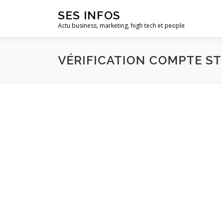
Aller
SES INFOS
au
Actu business, marketing, high tech et people
contenu
VÉRIFICATION COMPTE S