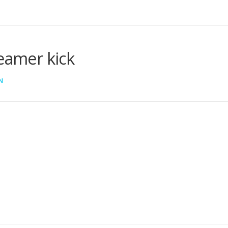
reamer kick
N