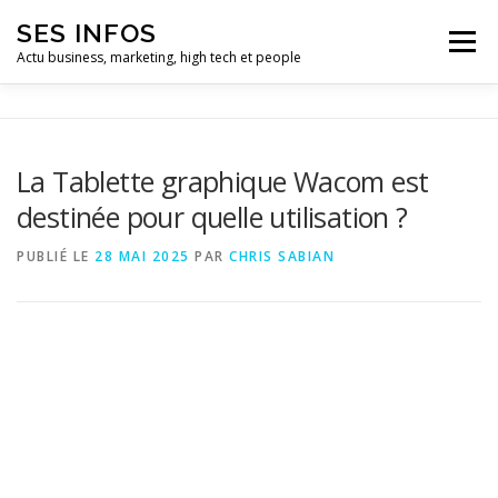
Aller
SES INFOS
au
Menu
contenu
Actu business, marketing, high tech et people
BUSINESS
MARKETING
La Tablette graphique Wacom est
destinée pour quelle utilisation ?
HIGH TECH ET INFORMATIQUE
INFLUENCEURS
PUBLIÉ LE
28 MAI 2025
PAR
CHRIS SABIAN