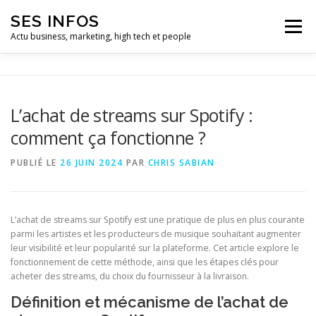
Aller
SES INFOS
au
Menu
contenu
Actu business, marketing, high tech et people
BUSINESS
MARKETING
L’achat de streams sur Spotify :
comment ça fonctionne ?
HIGH TECH ET INFORMATIQUE
INFLUENCEURS
PUBLIÉ LE
26 JUIN 2024
PAR
CHRIS SABIAN
L’achat de streams sur Spotify est une pratique de plus en plus courante
parmi les artistes et les producteurs de musique souhaitant augmenter
leur visibilité et leur popularité sur la plateforme. Cet article explore le
fonctionnement de cette méthode, ainsi que les étapes clés pour
acheter des streams, du choix du fournisseur à la livraison.
Définition et mécanisme de l’achat de