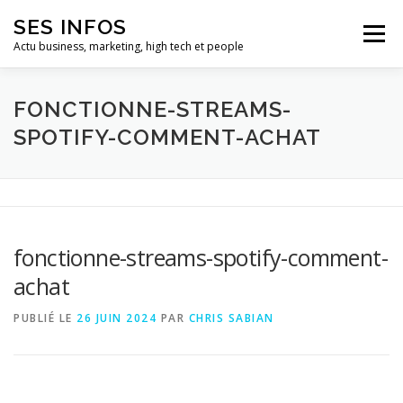
Aller
SES INFOS
au
Menu
contenu
Actu business, marketing, high tech et people
BUSINESS
MARKETING
FONCTIONNE-STREAMS-
SPOTIFY-COMMENT-ACHAT
HIGH TECH ET INFORMATIQUE
INFLUENCEURS
fonctionne-streams-spotify-comment-
achat
PUBLIÉ LE
26 JUIN 2024
PAR
CHRIS SABIAN