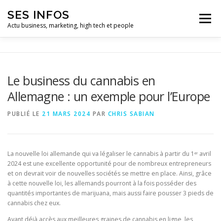
Aller
SES INFOS
au
Menu
contenu
Actu business, marketing, high tech et people
BUSINESS
MARKETING
Le business du cannabis en
Allemagne : un exemple pour l’Europe
HIGH TECH ET INFORMATIQUE
INFLUENCEURS
PUBLIÉ LE
21 MARS 2024
PAR
CHRIS SABIAN
La nouvelle loi allemande qui va légaliser le cannabis à partir du 1ᵉʳ avril
2024 est une excellente opportunité pour de nombreux entrepreneurs
et on devrait voir de nouvelles sociétés se mettre en place. Ainsi, grâce
à cette nouvelle loi, les allemands pourront à la fois posséder des
quantités importantes de marijuana, mais aussi faire pousser 3 pieds de
cannabis chez eux.
Ayant déjà accès aux meilleures graines de cannabis en ligne, les