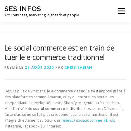
Aller
SES INFOS
au
Menu
contenu
Actu business, marketing, high tech et people
BUSINESS
MARKETING
Le social commerce est en train de
tuer le e-commerce traditionnel
HIGH TECH ET INFORMATIQUE
INFLUENCEURS
PUBLIÉ LE
28 AOÛT 2025
PAR
CHRIS SABIAN
Depuis plus de vingt ans, le e-commerce classique s’est imposé grâce à
des plateformes comme Amazon, eBay ou encore les boutiques
indépendantes développées avec Shopify, Magento ou Prestashop.
Mais l’arrivée du
social commerce
redistribue les cartes. Désormais,
l’acte d’achat ne se fait plus uniquement sur un site marchand : il est
intégré directement au cœur des
réseaux sociaux comme TikTok
,
Instagram, Facebook ou Pinterest.