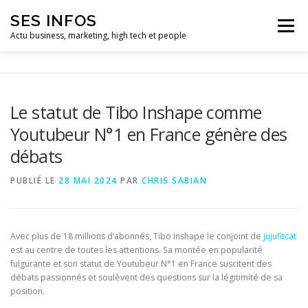
Aller
SES INFOS
au
Menu
contenu
Actu business, marketing, high tech et people
BUSINESS
MARKETING
Le statut de Tibo Inshape comme
Youtubeur N°1 en France génère des
HIGH TECH ET INFORMATIQUE
INFLUENCEURS
débats
PUBLIÉ LE
28 MAI 2024
PAR
CHRIS SABIAN
Avec plus de 18 millions d’abonnés, Tibo Inshape le conjoint de
jujufitcat
est au centre de toutes les attentions. Sa montée en popularité
fulgurante et son statut de Youtubeur N°1 en France suscitent des
débats passionnés et soulèvent des questions sur la légitimité de sa
position.