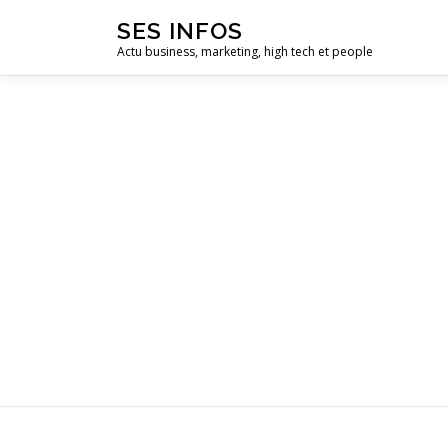
Aller
SES INFOS
au
Actu business, marketing, high tech et people
contenu