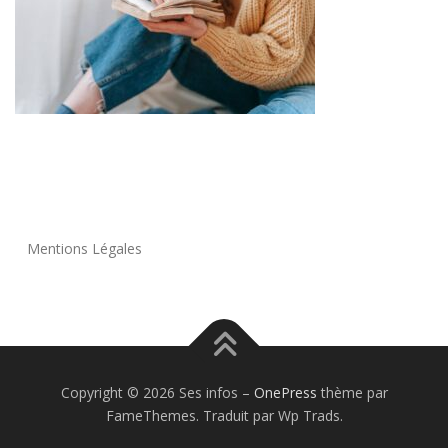
Mentions Légales
Copyright © 2026 Ses infos
–
OnePress
thème par
FameThemes. Traduit par Wp Trads.