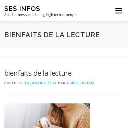
Aller
SES INFOS
au
Menu
contenu
Actu business, marketing, high tech et people
BUSINESS
MARKETING
BIENFAITS DE LA LECTURE
HIGH TECH ET INFORMATIQUE
INFLUENCEURS
bienfaits de la lecture
PUBLIÉ LE
16 JANVIER 2024
PAR
CHRIS SABIAN